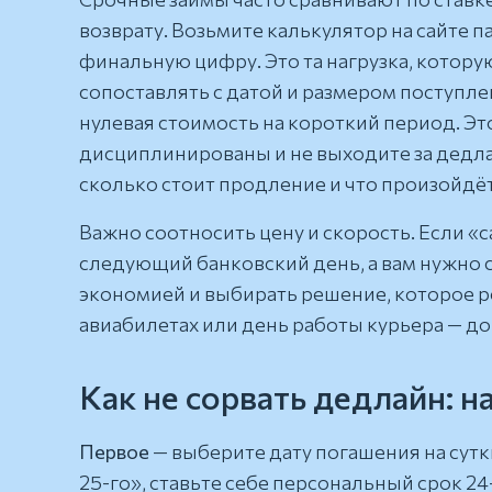
возврату. Возьмите калькулятор на сайте п
финальную цифру. Это та нагрузка, котору
сопоставлять с датой и размером поступле
нулевая стоимость на короткий период. Эт
дисциплинированы и не выходите за дедла
сколько стоит продление и что произойдёт
Важно соотносить цену и скорость. Если 
следующий банковский день, а вам нужно с
экономией и выбирать решение, которое ре
авиабилетах или день работы курьера — д
Как не сорвать дедлайн: н
Первое
— выберите дату погашения на сутк
25-го», ставьте себе персональный срок 2