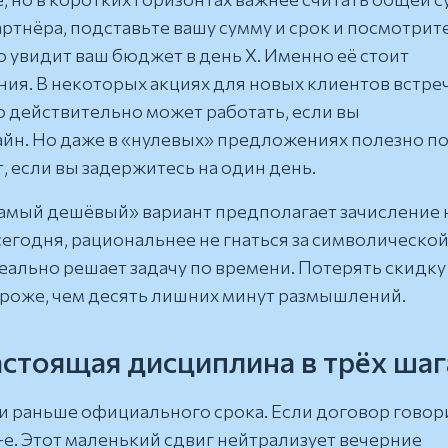
артнёра, подставьте вашу сумму и срок и посмотрит
ю увидит ваш бюджет в день X. Именно её стоит
ния. В некоторых акциях для новых клиентов встре
о действительно может работать, если вы
йн. Но даже в «нулевых» предложениях полезно п
, если вы задержитесь на один день.
«самый дешёвый» вариант предполагает зачисление 
егодня, рациональнее не гнаться за символическо
ально решает задачу по времени. Потерять скидку
ороже, чем десять лишних минут размышлений.
астоящая дисциплина в трёх шаг
и раньше официального срока. Если договор говор
4-е. Этот маленький сдвиг нейтрализует вечерние