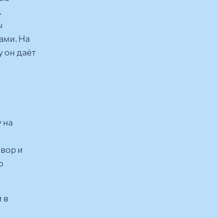
.
ы
ами. На
 он даёт
 на
е
вор и
о
 в