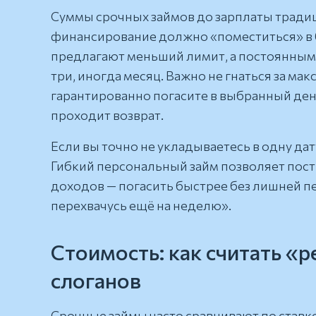
Суммы срочных займов до зарплаты традиц
финансирование должно «поместиться» в 
предлагают меньший лимит, а постоянным 
три, иногда месяц. Важно не гнаться за ма
гарантированно погасите в выбранный ден
проходит возврат.
Если вы точно не укладываетесь в одну дат
Гибкий персональный займ позволяет пост
доходов — погасить быстрее без лишней пе
перехвачусь ещё на неделю».
Стоимость: как считать «р
слоганов
Срочные займы часто сравнивают по ставке