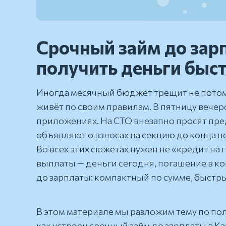
Срочный займ до зарп
получить деньги быст
Иногда месячный бюджет трещит не потому,
живёт по своим правилам. В пятницу вечер
приложениях. На СТО внезапно просят пред
объявляют о взносах на секцию до конца н
Во всех этих сюжетах нужен не «кредит на
выплаты — деньги сегодня, погашение в ко
до зарплаты: компактный по сумме, быстры
В этом материале мы разложим тему по пол
как устроен срочный займ до зарплаты в Ка