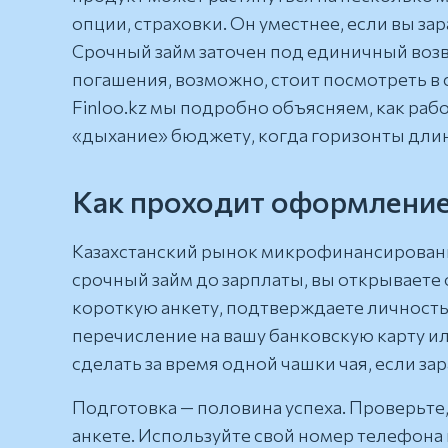
опции, страховки. Он уместнее, если вы за
Срочный займ заточен под единичный возвр
погашения, возможно, стоит посмотреть в
Finloo.kz мы подробно объясняем, как раб
«дыхание» бюджету, когда горизонты дли
Как проходит оформление:
Казахстанский рынок микрофинансирования
срочный займ до зарплаты, вы открываете 
короткую анкету, подтверждаете личность
перечисление на вашу банковскую карту ил
сделать за время одной чашки чая, если за
Подготовка — половина успеха. Проверьте,
анкете. Используйте свой номер телефона и