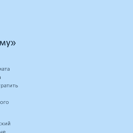
ому»
мата
а
тратить
ного
ский
ые