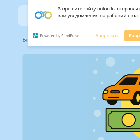
Разрешите сайту finloo.kz отправля
вам уведомления на рабочий стол
Запретить
Раз
Powered by SendPulse
Блог
/
Срочный займ до зарплаты