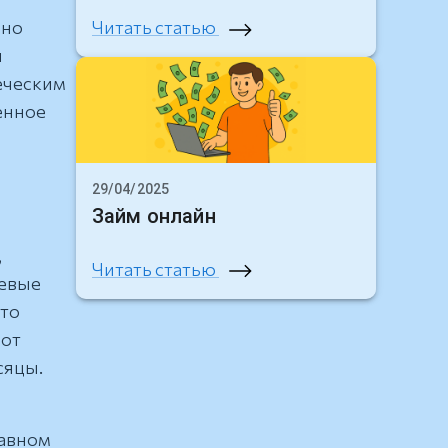
Читать статью
ьно
ы
еческим
енное
29/04/2025
Займ онлайн
,
Читать статью
чевые
что
 от
сяцы.
равном