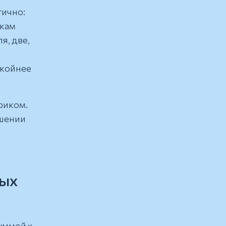
гично:
чкам
я, две,
окойнее
афиком.
чшении
ных
суммой к