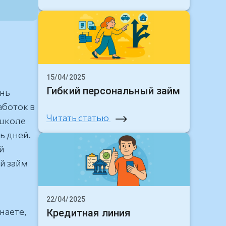
15/04/2025
Гибкий персональный займ
знь
аботок в
Читать статью
 школе
ь дней.
й
й займ
22/04/2025
наете,
Кредитная линия