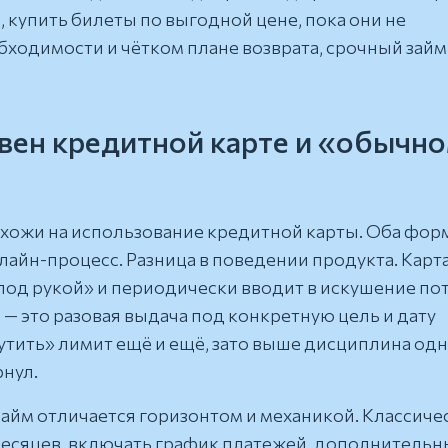
 купить билеты по выгодной цене, пока они не
бходимости и чётком плане возврата, срочный займ
авен кредитной карте и «обычн
охожи на использование кредитной карты. Оба фор
лайн-процесс. Разница в поведении продукта. Карт
«под рукой» и периодически вводит в искушение по
— это разовая выдача под конкретную цель и дату
утить» лимит ещё и ещё, зато выше дисциплина од
рнул.
айм отличается горизонтом и механикой. Классиче
месяцев, включать график платежей, дополнительн