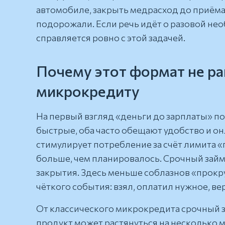
автомобиле, закрыть медрасход до приёма,
подорожали. Если речь идёт о разовой нео
справляется ровно с этой задачей.
Почему этот формат не р
микрокредиту
На первый взгляд «деньги до зарплаты» п
быстрые, оба часто обещают удобство и он
стимулирует потребление за счёт лимита 
больше, чем планировалось. Срочный займ 
закрытия. Здесь меньше соблазнов «прокр
чёткого события: взял, оплатил нужное, ве
От классического микрокредита срочный з
продукт может растянуться на несколько 