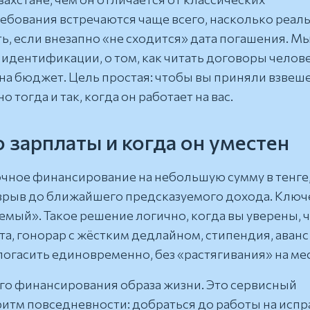
ребования встречаются чаще всего, насколько реал
ть, если внезапно «не сходится» дата погашения. М
идентификации, о том, как читать договоры челов
 на бюджет. Цель простая: чтобы вы приняли взвеш
тогда и так, когда он работает на вас.
 зарплаты и когда он уместен
очное финансирование на небольшую сумму в тенге
азрыв до ближайшего предсказуемого дохода. Клю
емый». Такое решение логично, когда вы уверены, 
та, гонорар с жёстким дедлайном, стипендия, аванс
погасить единовременно, без «растягивания» на ме
го финансирования образа жизни. Это сервисный
ритм повседневности: добраться до работы на исп