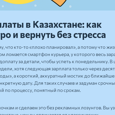
латы в Казахстане: как
ро и вернуть без стресса
 что кто-то «плохо планировал», а потому что жи
ом ломается смартфон курьера, у которого весь зар
оплату за детали, чтобы успеть к понедельнику. В
едели, хотя следующая зарплата только через десят
 годы», а короткий, аккуратный мостик до ближайше
нкретную дату. Для таких случаев и задуман срочны
й по процессу, понятный по срокам.
очкам и сделаем это без рекламных лозунгов. Вы уз
захстане, чем он отличается от классических