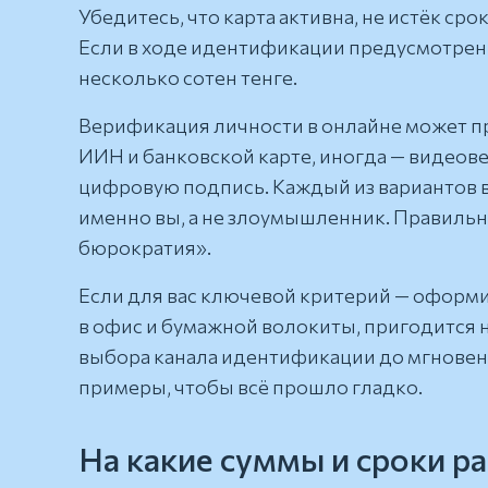
Убедитесь, что карта активна, не истёк ср
Если в ходе идентификации предусмотрен
несколько сотен тенге.
Верификация личности в онлайне может пр
ИИН и банковской карте, иногда — видеов
цифровую подпись. Каждый из вариантов вы
именно вы, а не злоумышленник. Правильн
бюрократия».
Если для вас ключевой критерий —
оформи
в офис и бумажной волокиты, пригодится 
выбора канала идентификации до мгновен
примеры, чтобы всё прошло гладко.
На какие суммы и сроки р