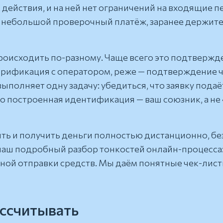
ок действия, и на ней нет ограничений на входящие 
 небольшой проверочный платёж, заранее держите 
оисходить по-разному. Чаще всего это подтвержд
ерификация с оператором, реже — подтверждение 
полняет одну задачу: убедиться, что заявку подаё
о построенная идентификация — ваш союзник, а не
ть и получить деньги полностью дистанционно
, б
наш подробный разбор тонкостей онлайн-процесса:
ной отправки средств. Мы даём понятные чек-лист
ассчитывать