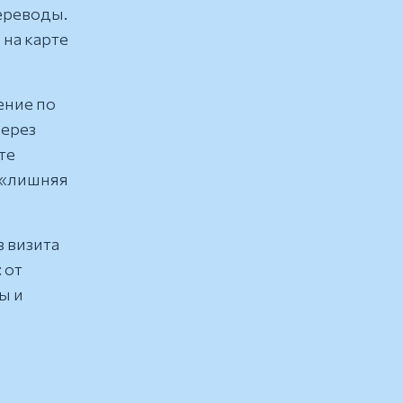
переводы.
на карте
ение по
через
те
 «лишняя
ез визита
 от
ы и