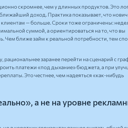
ионно скромнее, чем у длинных продуктов. Это ло
ближайший доход. Практика показывает, что нови
клиентам — больше. Сроки тоже ограничены: недел
ксимальной суммой, а ориентироваться на то, что вы
ь. Чем ближе займ к реальной потребности, тем сп
у, рациональнее заранее перейти на сценарий с гр
роить платежи «под дыхание» бюджета, а при улу
реплаты. Это честнее, чем надеяться «как-нибудь
еально», а не на уровне реклам
, но в коротких горизонтах важнее считать общей 