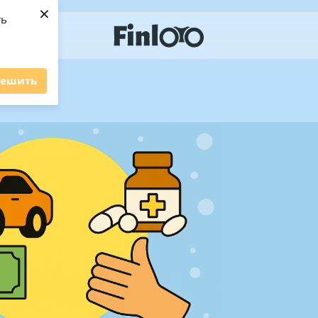
×
ть
решить