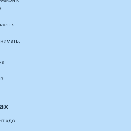
е
чается
онимать,
на
й
 в
ах
ит «до